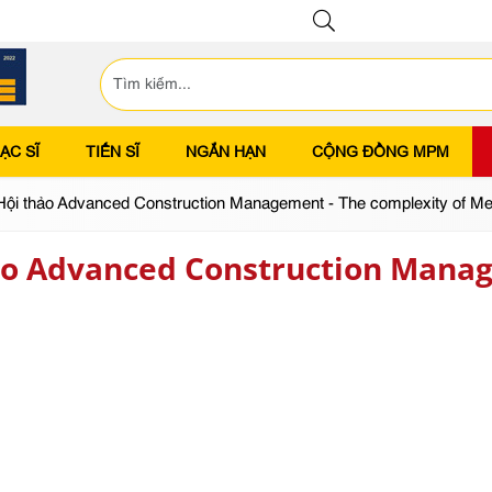
ẠC SĨ
TIẾN SĨ
NGẮN HẠN
CỘNG ĐỒNG MPM
 Hội thảo Advanced Construction Management - The complexity of M
thảo Advanced Construction Mana