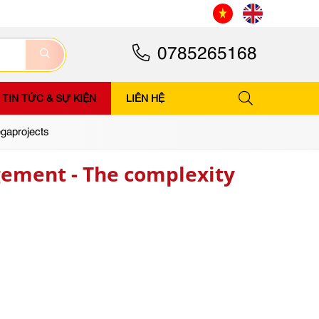
0785265168
TIN TỨC & SỰ KIỆN
LIÊN HỆ
egaprojects
gement - The complexity