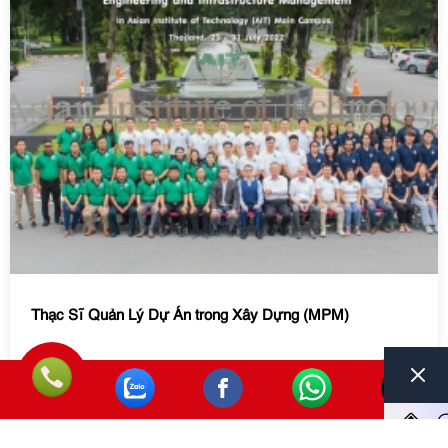
Thạc Sĩ Quản Lý Dự Án trong Xây Dựng (MPM)
Chương trình
Thạc sĩ chuyên nghiệp về Quản lý Dự Án
trong Xây Dựng
(MPM)
giúp đào tạo các nhà quản lý
chuyên nghiệp trong lĩnh vực xây dựng. Chương trình
trang bị cho học viên: