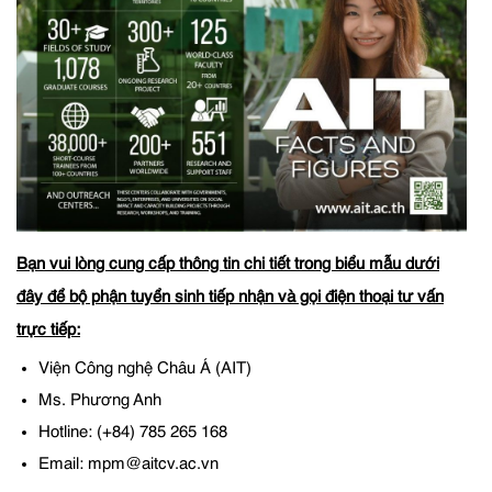
Bạn vui lòng cung cấp thông tin chi tiết trong biểu mẫu dưới
đây để bộ phận tuyển sinh tiếp nhận và gọi điện thoại tư vấn
trực tiếp:
Viện Công nghệ Châu Á (AIT)
Ms. Phương Anh
Hotline: (+84) 785 265 168
Email: mpm@aitcv.ac.vn