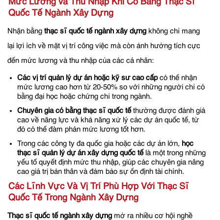
Mức Lương và Thu Nhập Khi Có Bằng Thạc Sĩ
Quốc Tế Ngành Xây Dựng
Nhận bằng
thạc sĩ quốc tế ngành xây dựng
không chỉ mang
lại lợi ích về mặt vị trí công việc mà còn ảnh hưởng tích cực
đến mức lương và thu nhập của các cá nhân:
Các vị trí quản lý dự án hoặc kỹ sư cao cấp
có thể nhận
mức lương cao hơn từ 20-50% so với những người chỉ có
bằng đại học hoặc chứng chỉ trong ngành.
Chuyên gia có bằng thạc sĩ quốc tế
thường được đánh giá
cao về năng lực và khả năng xử lý các dự án quốc tế, từ
đó có thể đàm phán mức lương tốt hơn.
Trong các công ty đa quốc gia hoặc các dự án lớn,
học
thạc sĩ quản lý dự án xây dựng quốc tế
là một trong những
yếu tố quyết định mức thu nhập, giúp các chuyên gia nâng
cao giá trị bản thân và đảm bảo sự ổn định tài chính.
Các Lĩnh Vực Và Vị Trí Phù Hợp Với Thạc Sĩ
Quốc Tế Trong Ngành Xây Dựng
Thạc sĩ quốc tế ngành xây dựng
mở ra nhiều cơ hội nghề