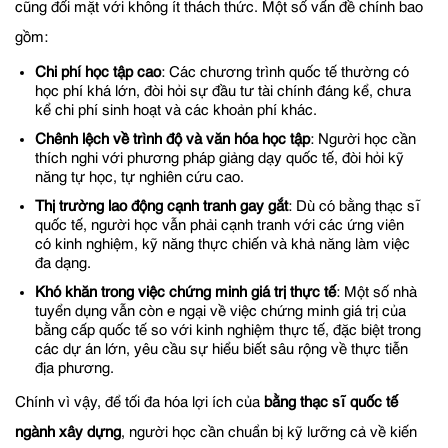
cũng đối mặt với không ít thách thức. Một số vấn đề chính bao
gồm:
Chi phí học tập cao
: Các chương trình quốc tế thường có
học phí khá lớn, đòi hỏi sự đầu tư tài chính đáng kể, chưa
kể chi phí sinh hoạt và các khoản phí khác.
Chênh lệch về trình độ và văn hóa học tập
: Người học cần
thích nghi với phương pháp giảng dạy quốc tế, đòi hỏi kỹ
năng tự học, tự nghiên cứu cao.
Thị trường lao động cạnh tranh gay gắt
: Dù có bằng thạc sĩ
quốc tế, người học vẫn phải cạnh tranh với các ứng viên
có kinh nghiệm, kỹ năng thực chiến và khả năng làm việc
đa dạng.
Khó khăn trong việc chứng minh giá trị thực tế
: Một số nhà
tuyển dụng vẫn còn e ngại về việc chứng minh giá trị của
bằng cấp quốc tế so với kinh nghiệm thực tế, đặc biệt trong
các dự án lớn, yêu cầu sự hiểu biết sâu rộng về thực tiễn
địa phương.
Chính vì vậy, để tối đa hóa lợi ích của
bằng thạc sĩ quốc tế
ngành xây dựng
, người học cần chuẩn bị kỹ lưỡng cả về kiến