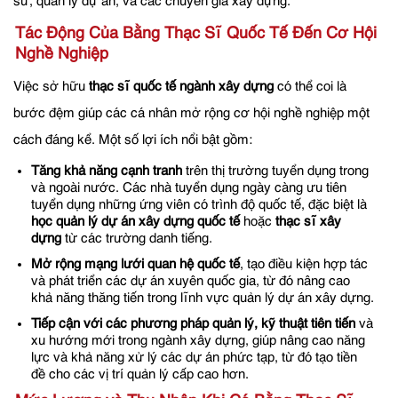
sư, quản lý dự án, và các chuyên gia xây dựng.
Tác Động Của Bằng Thạc Sĩ Quốc Tế Đến Cơ Hội
Nghề Nghiệp
Việc sở hữu
thạc sĩ quốc tế ngành xây dựng
có thể coi là
bước đệm giúp các cá nhân mở rộng cơ hội nghề nghiệp một
cách đáng kể. Một số lợi ích nổi bật gồm:
Tăng khả năng cạnh tranh
trên thị trường tuyển dụng trong
và ngoài nước. Các nhà tuyển dụng ngày càng ưu tiên
tuyển dụng những ứng viên có trình độ quốc tế, đặc biệt là
học quản lý dự án xây dựng quốc tế
hoặc
thạc sĩ xây
dựng
từ các trường danh tiếng.
Mở rộng mạng lưới quan hệ quốc tế
, tạo điều kiện hợp tác
và phát triển các dự án xuyên quốc gia, từ đó nâng cao
khả năng thăng tiến trong lĩnh vực quản lý dự án xây dựng.
Tiếp cận với các phương pháp quản lý, kỹ thuật tiên tiến
và
xu hướng mới trong ngành xây dựng, giúp nâng cao năng
lực và khả năng xử lý các dự án phức tạp, từ đó tạo tiền
đề cho các vị trí quản lý cấp cao hơn.