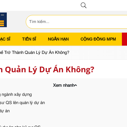
ẠC SĨ
TIẾN SĨ
NGẮN HẠN
CỘNG ĐỒNG MPM
ể Trở Thành Quản Lý Dự Án Không?
nh Quản Lý Dự Án Không?
Xem nhanh
ng ngành xây dựng
sư QS lên quản lý dự án
 dự án