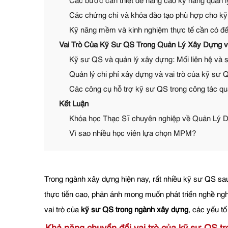
Các bước cần thiết để nâng cao kỹ năng quản 
Các chứng chỉ và khóa đào tạo phù hợp cho kỹ
Kỹ năng mềm và kinh nghiệm thực tế cần có để 
Vai Trò Của Kỹ Sư QS Trong Quản Lý Xây Dựng v
Kỹ sư QS và quản lý xây dựng: Mối liên hệ và s
Quản lý chi phí xây dựng và vai trò của kỹ sư 
Các công cụ hỗ trợ kỹ sư QS trong công tác quả
Kết Luận
Khóa học Thạc Sĩ chuyên nghiệp về Quản Lý D
Vì sao nhiều học viên lựa chọn MPM?
Trong ngành xây dựng hiện nay, rất nhiều kỹ sư QS sau
thực tiễn cao, phản ánh mong muốn phát triển nghề ngh
vai trò của
kỹ sư QS trong ngành xây dựng
, các yếu t