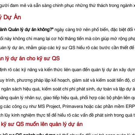
 người đam mê và sẵn sàng chinh phục những thử thách trong ngành 
ý Dự Án
hành Quản lý dự án không?"
ngày càng trở nên phổ biến, đặc biệt đ
ổi này không chỉ mang lại cơ hội thăng tiến mà còn giúp mở rộng phạm
 quản lý dự án, nhằm giúp các kỹ sư QS hiểu rõ các bước cần thiết để
ản lý dự án cho kỹ sư QS
 định rõ các kỹ năng và kiến thức liên quan đến quản lý dự án xây d
quy trình, phương pháp lập kế hoạch, giám sát và kiểm soát tiến độ, 
ý ngân sách hiệu quả, kiểm soát chi phí phát sinh, dự toán và lập dự
 năng quản lý nhân sự, giao tiếp hiệu quả, phối hợp các bộ phận liên q
g các công cụ như MS Project, Primavera hoặc các phần mềm ERP để
ch lũy kinh nghiệm thực tế để hiểu rõ các vấn đề phát sinh trong quá t
 kỹ sư QS muốn lên quản lý dự án