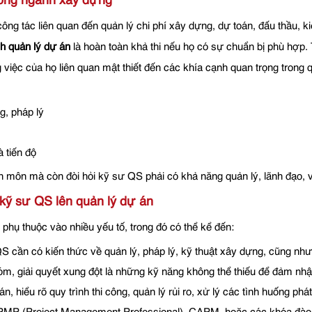
rong ngành xây dựng
ng tác liên quan đến quản lý chi phí xây dựng, dự toán, đấu thầu, k
nh quản lý dự án
là hoàn toàn khả thi nếu họ có sự chuẩn bị phù hợp. 
 việc của họ liên quan mật thiết đến các khía cạnh quan trọng trong 
g, pháp lý
 tiến độ
môn mà còn đòi hỏi kỹ sư QS phải có khả năng quản lý, lãnh đạo, và
kỹ sư QS lên quản lý dự án
hụ thuộc vào nhiều yếu tố, trong đó có thể kể đến:
 cần có kiến thức về quản lý, pháp lý, kỹ thuật xây dựng, cũng như
óm, giải quyết xung đột là những kỹ năng không thể thiếu để đảm nhận
, hiểu rõ quy trình thi công, quản lý rủi ro, xử lý các tình huống phát