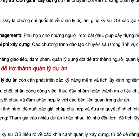
úp
kỹ sư QS ngành xây dựng
có thể chuyển đổi vai trò sang quản lý
: Đây là chứng chỉ quốc tế về quản lý dự án, giúp kỹ sư QS xác lập
anagement)
: Phù hợp cho những người mới bắt đầu, giúp xây dựng nề
i phí xây dựng
: Các chương trình đào tạo chuyên sâu trong lĩnh vự
năng giao tiếp, đàm phán, quản lý xung đột để trở thành người quản l
để trở thành quản lý dự án
 lý dự án
còn cần phát triển các kỹ năng mềm và tích lũy kinh nghiệ
ều phối, phân công công việc, thúc đẩy nhóm hoàn thành mục tiêu ch
thuyết phục và đàm phán hợp lý với các bên liên quan trong dự án.
h tình hình, đề xuất các giải pháp phù hợp và đưa ra quyết định chính
dựng
: Tham gia vào nhiều dự án khác nhau, từ nhỏ đến lớn, để tích lũ
p kỹ sư QS hiểu rõ về các khía cạnh quản lý xây dựng, từ đó dễ dàng 