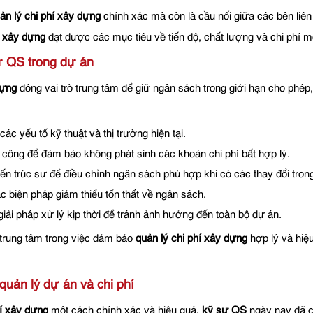
ản lý chi phí xây dựng
chính xác mà còn là cầu nối giữa các bên liên
ý xây dựng
đạt được các mục tiêu về tiến độ, chất lượng và chi phí 
sư QS trong dự án
dựng
đóng vai trò trung tâm để giữ ngân sách trong giới hạn cho phép,
ác yếu tố kỹ thuật và thị trường hiện tại.
hi công để đảm bảo không phát sinh các khoản chi phí bất hợp lý.
ến trúc sư để điều chỉnh ngân sách phù hợp khi có các thay đổi trong 
ác biện pháp giảm thiểu tổn thất về ngân sách.
iải pháp xử lý kịp thời để tránh ảnh hưởng đến toàn bộ dự án.
 trung tâm trong việc đảm bảo
quản lý chi phí xây dựng
hợp lý và hiệu
quản lý dự án và chi phí
hí xây dựng
một cách chính xác và hiệu quả,
kỹ sư QS
ngày nay đã có