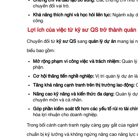
Chứng chỉ và đào tạo bổ sung:
Các chứng chỉ như P
chuyển đổi vai trò.
Khả năng thích nghi và học hỏi liên tục:
Ngành xây dự
công.
Lợi ích của việc từ kỹ sư QS trở thành quản 
Chuyển đổi từ
kỹ sư QS
sang
quản lý dự án
mang lại n
biểu bao gồm:
Mở rộng phạm vi công việc và trách nhiệm:
Quản lý 
phận.
Cơ hội thăng tiến nghề nghiệp:
Vị trí quản lý dự án 
Tăng khả năng cạnh tranh trên thị trường lao động:
C
Nâng cao kỹ năng và kiến thức đa dạng:
Quản lý dự 
chuyên môn và cá nhân.
Góp phần kiểm soát tốt hơn các yếu tố rủi ro tài chín
hóa lợi nhuận cho doanh nghiệp.
Trong bối cảnh cạnh tranh ngày càng gay gắt của ngàn
chuẩn bị kỹ lưỡng và không ngừng nâng cao năng lực c