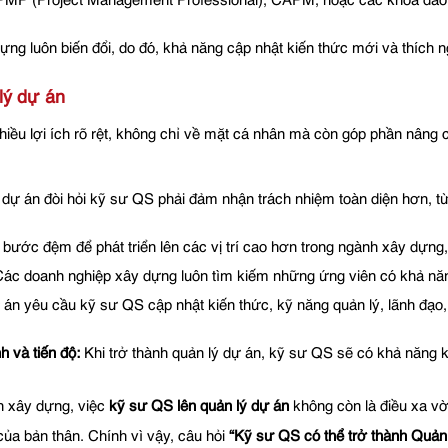
MP (Project Management Professional), CAPM, hoặc các khóa đào tạ
ng luôn biến đổi, do đó, khả năng cập nhật kiến thức mới và thích n
lý dự án
hiều lợi ích rõ rệt, không chỉ về mặt cá nhân mà còn góp phần nâng c
dự án đòi hỏi kỹ sư QS phải đảm nhận trách nhiệm toàn diện hơn, từ 
là bước đệm để phát triển lên các vị trí cao hơn trong ngành xây dựn
ác doanh nghiệp xây dựng luôn tìm kiếm những ứng viên có khả năng
án yêu cầu kỹ sư QS cập nhật kiến thức, kỹ năng quản lý, lãnh đạo,
h và tiến độ:
Khi trở thành quản lý dự án, kỹ sư QS sẽ có khả năng kiể
h xây dựng, việc
kỹ sư QS lên quản lý dự án
không còn là điều xa vờ
ủa bản thân. Chính vì vậy, câu hỏi
“Kỹ sư QS có thể trở thành Quản