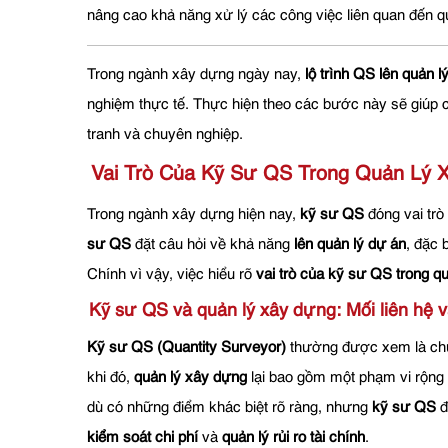
nâng cao khả năng xử lý các công việc liên quan đến q
Trong ngành xây dựng ngày nay,
lộ trình QS lên quản l
nghiệm thực tế. Thực hiện theo các bước này sẽ giúp
tranh và chuyên nghiệp.
Vai Trò Của Kỹ Sư QS Trong Quản Lý 
Trong ngành xây dựng hiện nay,
kỹ sư QS
đóng vai trò
sư QS
đặt câu hỏi về khả năng
lên quản lý dự án
, đặc 
Chính vì vậy, việc hiểu rõ
vai trò của kỹ sư QS trong qu
Kỹ sư QS và quản lý xây dựng: Mối liên hệ v
Kỹ sư QS (Quantity Surveyor)
thường được xem là chu
khi đó,
quản lý xây dựng
lại bao gồm một phạm vi rộng h
dù có những điểm khác biệt rõ ràng, nhưng
kỹ sư QS
đ
kiểm soát chi phí
và
quản lý rủi ro tài chính
.