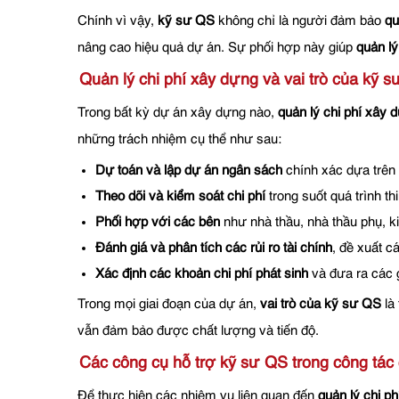
Chính vì vậy,
kỹ sư QS
không chỉ là người đảm bảo
qu
nâng cao hiệu quả dự án. Sự phối hợp này giúp
quản l
Quản lý chi phí xây dựng và vai trò của kỹ 
Trong bất kỳ dự án xây dựng nào,
quản lý chi phí xây 
những trách nhiệm cụ thể như sau:
Dự toán và lập dự án ngân sách
chính xác dựa trên c
Theo dõi và kiểm soát chi phí
trong suốt quá trình t
Phối hợp với các bên
như nhà thầu, nhà thầu phụ, ki
Đánh giá và phân tích các rủi ro tài chính
, đề xuất c
Xác định các khoản chi phí phát sinh
và đưa ra các g
Trong mọi giai đoạn của dự án,
vai trò của kỹ sư QS
là
vẫn đảm bảo được chất lượng và tiến độ.
Các công cụ hỗ trợ kỹ sư QS trong công tác 
Để thực hiện các nhiệm vụ liên quan đến
quản lý chi p