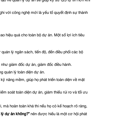
o về quản lý dự án sẽ giúp kỹ sư QS tự tin hơn khi
ghi với công nghệ mới là yếu tố quyết định sự thành
ao hiệu quả cho toàn bộ dự án. Một số lợi ích tiêu
quản lý ngân sách, tiến độ, đến điều phối các bộ
g, như giám đốc dự án, giám đốc điều hành.
 quản lý toàn diện dự án.
 kỹ năng mềm, giúp họ phát triển toàn diện về mặt
m soát toàn diện dự án, giảm thiểu rủi ro và tối ưu
i, mà hoàn toàn khả thi nếu họ có kế hoạch rõ ràng,
 lý dự án không?”
nên được hiểu là một cơ hội phát