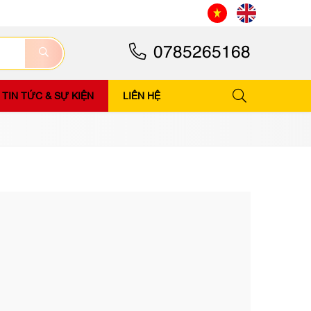
0785265168
TIN TỨC & SỰ KIỆN
LIÊN HỆ