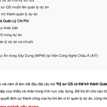
lý dự án cho kỹ sư QS
 sư QS muốn lên quản lý dự án
trở thành quản lý dự án
à Quản Lý Chi Phí
ự khác biệt
QS trong dự án
n lý dự án và chi phí
ự Án trong Xây Dựng (MPM) tại Viện Công Nghệ Châu Á (AIT)
 vài năm đi làm bắt đầu đặt câu hỏi
“Kỹ sư QS có thể trở thành Quả
iệp của nhiều cá nhân trong lĩnh vực xây dựng. Để trả lời cho câu h
ố quyết định sự thành công của họ khi lên vị trí quản lý dự án, cũng 