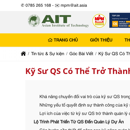
✆ 0785 265 168 -
✉️ mpm@ait.asia
TRANG CHỦ
GIỚI THIỆU
TH
Tin tức & Sự kiện
Góc Bài Viết
Kỹ Sư QS Có Th
Kỹ Sư QS Có Thể Trở Thà
Khả năng chuyển đổi vai trò của kỹ sư QS tro
Những yếu tố quyết định sự thành công của kỹ 
Lợi ích của việc từ kỹ sư QS trở thành quản lý
Lộ Trình Phát Triển Từ QS Đến Quản Lý Dự Án