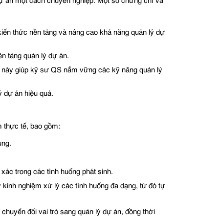
 dự án một cách chuyên nghiệp. Một số chứng chỉ và
 kiến thức nền tảng và nâng cao khả năng quản lý dự
n tảng quản lý dự án.
c này giúp kỹ sư QS nắm vững các kỹ năng quản lý
ý dự án hiệu quả.
m thực tế, bao gồm:
ung.
 xác trong các tình huống phát sinh.
y kinh nghiệm xử lý các tình huống đa dạng, từ đó tự
chuyển đổi vai trò sang quản lý dự án, đồng thời