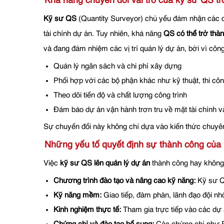
Khả năng chuyển đổi vai trò của kỹ sư QS t
Kỹ sư QS
(Quantity Surveyor) chủ yếu đảm nhận các cô
tài chính dự án. Tuy nhiên, khả năng
QS có thể trở thà
và đang đảm nhiệm các vị trí quản lý dự án, bởi vì công
Quản lý ngân sách và chi phí xây dựng
Phối hợp với các bộ phận khác như kỹ thuật, thi côn
Theo dõi tiến độ và chất lượng công trình
Đảm bảo dự án vận hành trơn tru về mặt tài chính và
Sự chuyển đổi này không chỉ dựa vào kiến thức chuyên 
Những yếu tố quyết định sự thành công của 
Việc
kỹ sư QS lên quản lý dự án
thành công hay không p
Chương trình đào tạo và nâng cao kỹ năng:
Kỹ sư QS
Kỹ năng mềm:
Giao tiếp, đàm phán, lãnh đạo đội nh
Kinh nghiệm thực tế:
Tham gia trực tiếp vào các dự án