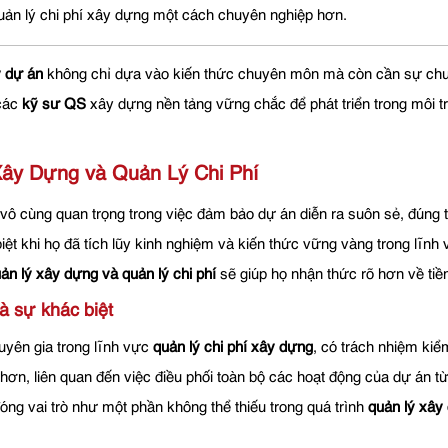
uản lý chi phí xây dựng một cách chuyên nghiệp hơn.
ý dự án
không chỉ dựa vào kiến thức chuyên môn mà còn cần sự chu
 các
kỹ sư QS
xây dựng nền tảng vững chắc để phát triển trong môi 
Xây Dựng và Quản Lý Chi Phí
 vô cùng quan trọng trong việc đảm bảo dự án diễn ra suôn sẻ, đúng 
biệt khi họ đã tích lũy kinh nghiệm và kiến thức vững vàng trong lĩnh
ản lý xây dựng và quản lý chi phí
sẽ giúp họ nhận thức rõ hơn về tiề
à sự khác biệt
yên gia trong lĩnh vực
quản lý chi phí xây dựng
, có trách nhiệm kiể
ơn, liên quan đến việc điều phối toàn bộ các hoạt động của dự án từ
óng vai trò như một phần không thể thiếu trong quá trình
quản lý xây