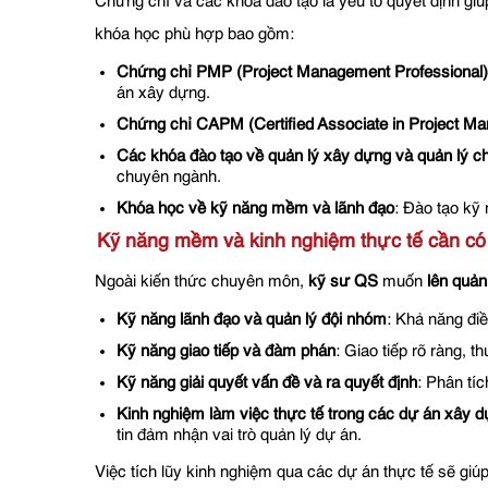
Chứng chỉ và các khóa đào tạo là yếu tố quyết định gi
khóa học phù hợp bao gồm:
Chứng chỉ PMP (Project Management Professional)
án xây dựng.
Chứng chỉ CAPM (Certified Associate in Project M
Các khóa đào tạo về quản lý xây dựng và quản lý ch
chuyên ngành.
Khóa học về kỹ năng mềm và lãnh đạo
: Đào tạo kỹ 
Kỹ năng mềm và kinh nghiệm thực tế cần có 
Ngoài kiến thức chuyên môn,
kỹ sư QS
muốn
lên quản
Kỹ năng lãnh đạo và quản lý đội nhóm
: Khả năng đi
Kỹ năng giao tiếp và đàm phán
: Giao tiếp rõ ràng, 
Kỹ năng giải quyết vấn đề và ra quyết định
: Phân tíc
Kinh nghiệm làm việc thực tế trong các dự án xây 
tin đảm nhận vai trò quản lý dự án.
Việc tích lũy kinh nghiệm qua các dự án thực tế sẽ giú