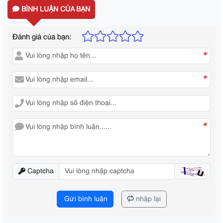
BÌNH LUẬN CỦA BẠN
Đánh giá của bạn:
*
*
*
Captcha
Gửi bình luận
nhập lại