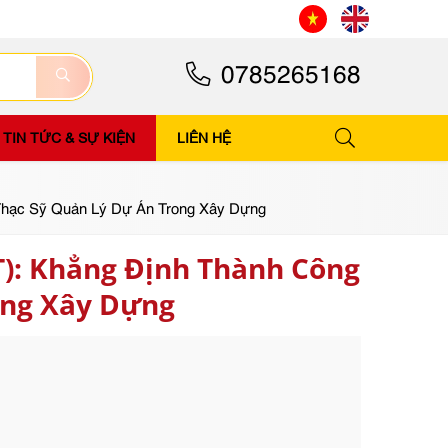
0785265168
TIN TỨC & SỰ KIỆN
LIÊN HỆ
 Thạc Sỹ Quản Lý Dự Án Trong Xây Dựng
T): Khẳng Định Thành Công
ong Xây Dựng