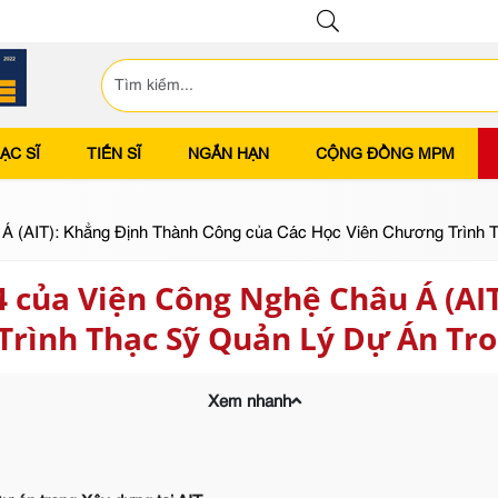
ẠC SĨ
TIẾN SĨ
NGẮN HẠN
CỘNG ĐỒNG MPM
 Á (AIT): Khẳng Định Thành Công của Các Học Viên Chương Trình
4 của Viện Công Nghệ Châu Á (AI
Trình Thạc Sỹ Quản Lý Dự Án Tr
Xem nhanh