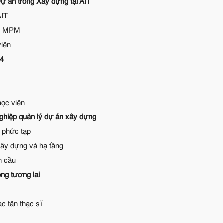
ự án trong Xây dựng tại AIT
AIT
nh MPM
viên
44
học viên
nghiệp quản lý dự án xây dựng
n phức tạp
ây dựng và hạ tầng
n cầu
ng tương lai
m
c tân thạc sĩ