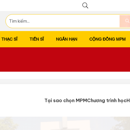
THẠC SĨ
TIẾN SĨ
NGẮN HẠN
CỘNG ĐỒNG MPM
Tại sao chọn MPM
Chương trình học
H