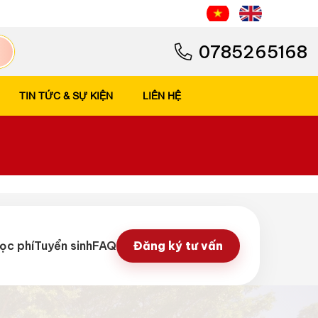
0785265168
TIN TỨC & SỰ KIỆN
LIÊN HỆ
ọc phí
Tuyển sinh
FAQ
Đăng ký tư vấn