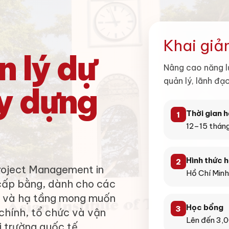
Khai gi
 lý dự
Nâng cao năng lực
quản lý, lãnh đạo
y dựng
Thời gian 
1
12–15 tháng
Hình thức 
2
Project Management in
Hồ Chí Minh
cấp bằng, dành cho các
C và hạ tầng mong muốn
Học bổng
3
i chính, tổ chức và vận
Lên đến 3,
 trường quốc tế.