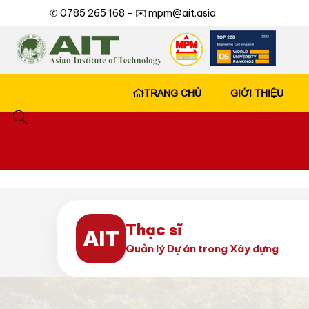
✆ 0785 265 168 -
✉️ mpm@ait.asia
TRANG CHỦ
GIỚI THIỆU
Thạc sĩ
AIT
Quản lý Dự án trong Xây dựng