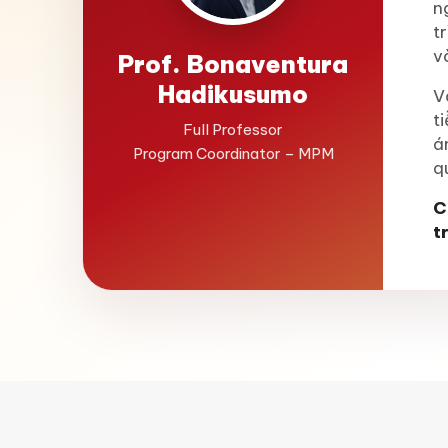
n
t
v
Prof. Bonaventura
Hadikusumo
V
t
Full Professor
á
Program Coordinator – MPM
q
C
t