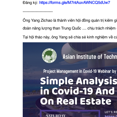
Đăng ký:
https://forms.gle/M7ntAuvAWNCQ5dUw7
-----------------------
Ông Yang Zichao là thành viên hội đồng quản trị kiêm g
đoàn năng lượng than Trung Quốc .... chịu trách nhiệm q
Tại hội thảo này, ông Yang sẽ chia sẻ kinh nghiệm về cá