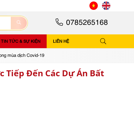
0785265168
TIN TỨC & SỰ KIỆN
LIÊN HỆ
ong mùa dịch Covid-19
ực Tiếp Đến Các Dự Án Bất