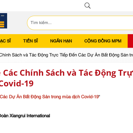
ẠC SĨ
TIẾN SĨ
NGẮN HẠN
CỘNG ĐỒNG MPM
c Chính Sách và Tác Động Trực Tiếp Đến Các Dự Án Bất Động Sản tr
e Các Chính Sách và Tác Động Tr
Covid-19
Các Dự Án Bất Động Sản trong mùa dịch Covid-19
"
àn Xiangrui International