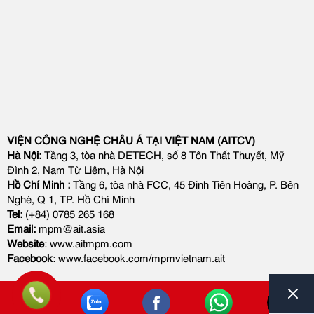
VIỆN CÔNG NGHỆ CHÂU Á TẠI VIỆT NAM (AITCV)
Hà Nội:
Tầng 3, tòa nhà DETECH, số 8 Tôn Thất Thuyết, Mỹ
Đình 2, Nam Từ Liêm, Hà Nội
Hồ Chí Minh :
Tầng 6, tòa nhà FCC, 45 Đinh Tiên Hoàng, P. Bên
Nghé, Q 1, TP. Hồ Chí Minh
Tel:
(+84) 0785 265 168
Email:
mpm@ait.asia
Website
: www.aitmpm.com
Facebook
: www.facebook.com/mpmvietnam.ait
Copyright © 2022. All Right
—
Thiết kế website
Reserved
Webso.vn