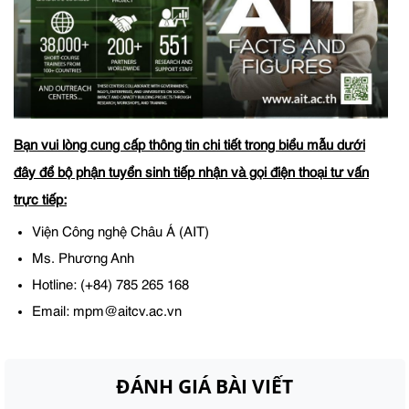
Bạn vui lòng cung cấp thông tin chi tiết trong biểu mẫu dưới
đây để bộ phận tuyển sinh tiếp nhận và gọi điện thoại tư vấn
trực tiếp:
Viện Công nghệ Châu Á (AIT)
Ms. Phương Anh
Hotline: (+84) 785 265 168
Email: mpm@aitcv.ac.vn
ĐÁNH GIÁ BÀI VIẾT