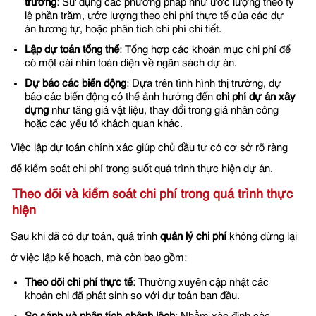
trường
: Sử dụng các phương pháp như ước lượng theo tỷ
lệ phần trăm, ước lượng theo chi phí thực tế của các dự
án tương tự, hoặc phân tích chi phí chi tiết.
Lập dự toán tổng thể
: Tổng hợp các khoản mục chi phí để
có một cái nhìn toàn diện về ngân sách dự án.
Dự báo các biến động
: Dựa trên tình hình thị trường, dự
báo các biến động có thể ảnh hưởng đến
chi phí dự án xây
dựng
như tăng giá vật liệu, thay đổi trong giá nhân công
hoặc các yếu tố khách quan khác.
Việc lập dự toán chính xác giúp chủ đầu tư có cơ sở rõ ràng
để kiểm soát chi phí trong suốt quá trình thực hiện dự án.
Theo dõi và kiểm soát chi phí trong quá trình thực
hiện
Sau khi đã có dự toán, quá trình
quản lý chi phí
không dừng lại
ở việc lập kế hoạch, mà còn bao gồm:
Theo dõi chi phí thực tế
: Thường xuyên cập nhật các
khoản chi đã phát sinh so với dự toán ban đầu.