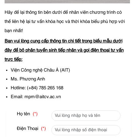
Hãy để lại thông tin bên dưới để nhân viên chương trình có
thể liên hệ lại tư vấn khóa học và thời khóa biểu phù hợp với
bạn nhất!
Bạn vui lòng cung cấp thông tin chi tiết trong biểu mẫu dưới
đây để bộ phận tuyển sinh tiếp nhận và gọi điện thoại tư vấn
trực tiếp:
Viện Công nghệ Châu Á (AIT)
Ms. Phương Anh
Hotline: (+84) 785 265 168
Email: mpm@aitcv.ac.vn
Họ tên
(*)
Điện Thoại
(*)