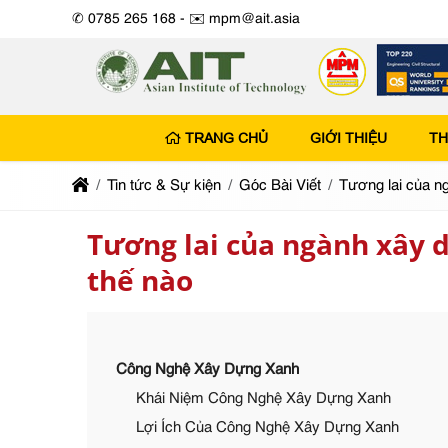
✆ 0785 265 168 -
✉️ mpm@ait.asia
TRANG CHỦ
GIỚI THIỆU
TH
Tin tức & Sự kiện
Góc Bài Viết
Tương lai của n
Tương lai của ngành xây 
thế nào
Công Nghệ Xây Dựng Xanh
Khái Niệm Công Nghệ Xây Dựng Xanh
Lợi Ích Của Công Nghệ Xây Dựng Xanh