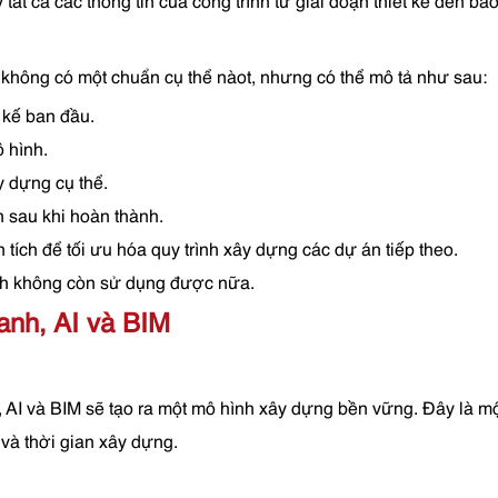
 tất cả các thông tin của công trình từ giai đoạn thiết kế đến bảo 
 không có một chuẩn cụ thể nàot, nhưng có thể mô tả như sau:
t kế ban đầu.
ô hình.
y dựng cụ thể.
nh sau khi hoàn thành.
 tích để tối ưu hóa quy trình xây dựng các dự án tiếp theo.
trình không còn sử dụng được nữa.
nh, AI và BIM
I và BIM sẽ tạo ra một mô hình xây dựng bền vững. Đây là một 
 và thời gian xây dựng.