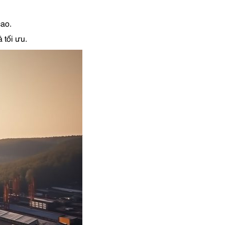
cao.
 tối ưu.