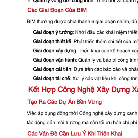
Quản lý vòng đời công trình
: Theo dõi và quản lý
Các Giai Đoạn Của BIM
BIM thường được chia thành 6 giai đoạn chính, dù
Giai đoạn ý tưởng
: Khởi đầu các khái niệm thiế
Giai đoạn thiết kế
: Phát triển thêm chi tiết của m
Giai đoạn xây dựng
: Triển khai các kế hoạch xâ
Giai đoạn vận hành
: Quản lý và bảo trì công trì
Giai đoạn cải tiến
: Dựa trên các báo cáo và phân
Giai đoạn tái chế
: Xử lý các vật liệu khi công 
Kết Hợp Công Nghệ Xây Dựng Xa
Tạo Ra Các Dự Án Bền Vững
Việc áp dụng đồng thời Công nghệ xây dựng xanh, A
tác động đến môi trường mà còn tối ưu hóa chi phí
Các Vấn Đề Cần Lưu Ý Khi Triển Khai