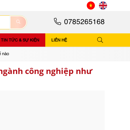
0785265168
TIN TỨC & SỰ KIỆN
LIÊN HỆ
ế nào
 ngành công nghiệp như