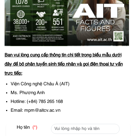
Bạn vui lòng cung cấp thông tin chi tiết trong biểu mẫu dưới
đây để bộ phận tuyển sinh tiếp nhận và gọi điện thoại tư vấn
trực tiếp:
Viện Công nghệ Châu Á (AIT)
Ms. Phương Anh
Hotline: (+84) 785 265 168
Email: mpm@aitcv.ac.vn
Họ tên
(*)