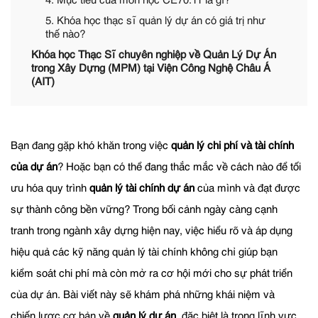
4. Mục tiêu của môn học CE70.11 là gì?
5. Khóa học thạc sĩ quản lý dự án có giá trị như
thế nào?
Khóa học Thạc Sĩ chuyên nghiệp về Quản Lý Dự Án
trong Xây Dựng (MPM) tại Viện Công Nghệ Châu Á
(AIT)
Bạn đang gặp khó khăn trong việc
quản lý chi phí và tài chính
của dự án
? Hoặc bạn có thể đang thắc mắc về cách nào để tối
ưu hóa quy trình
quản lý tài chính dự án
của mình và đạt được
sự thành công bền vững? Trong bối cảnh ngày càng cạnh
tranh trong ngành xây dựng hiện nay, việc hiểu rõ và áp dụng
hiệu quả các kỹ năng quản lý tài chính không chỉ giúp bạn
kiểm soát chi phí mà còn mở ra cơ hội mới cho sự phát triển
của dự án. Bài viết này sẽ khám phá những khái niệm và
chiến lược cơ bản về
quản lý dự án
, đặc biệt là trong lĩnh vực