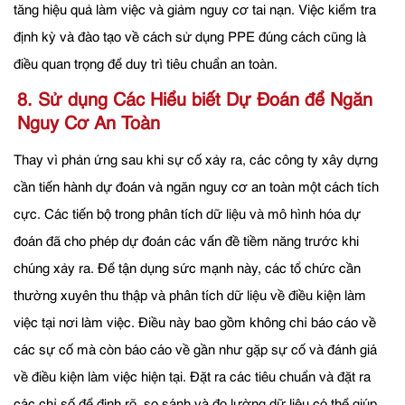
tăng hiệu quả làm việc và giảm nguy cơ tai nạn. Việc kiểm tra
định kỳ và đào tạo về cách sử dụng PPE đúng cách cũng là
điều quan trọng để duy trì tiêu chuẩn an toàn.
8. Sử dụng Các Hiểu biết Dự Đoán để Ngăn
Nguy Cơ An Toàn
Thay vì phản ứng sau khi sự cố xảy ra, các công ty xây dựng
cần tiến hành dự đoán và ngăn nguy cơ an toàn một cách tích
cực. Các tiến bộ trong phân tích dữ liệu và mô hình hóa dự
đoán đã cho phép dự đoán các vấn đề tiềm năng trước khi
chúng xảy ra. Để tận dụng sức mạnh này, các tổ chức cần
thường xuyên thu thập và phân tích dữ liệu về điều kiện làm
việc tại nơi làm việc. Điều này bao gồm không chỉ báo cáo về
các sự cố mà còn báo cáo về gần như gặp sự cố và đánh giá
về điều kiện làm việc hiện tại. Đặt ra các tiêu chuẩn và đặt ra
các chỉ số để định rõ, so sánh và đo lường dữ liệu có thể giúp