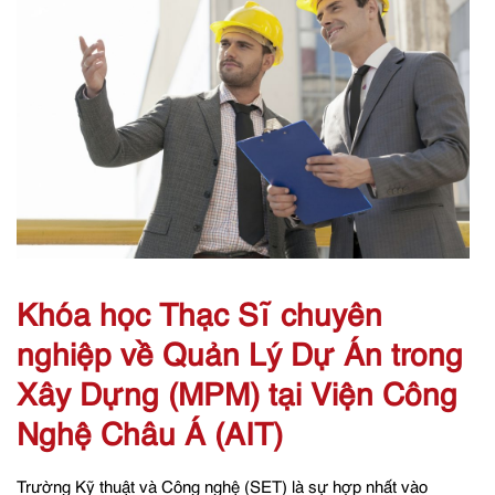
Khóa học Thạc Sĩ chuyên
nghiệp về Quản Lý Dự Án trong
Xây Dựng (MPM) tại Viện Công
Nghệ Châu Á (AIT)
Trường Kỹ thuật và Công nghệ (SET) là sự hợp nhất vào